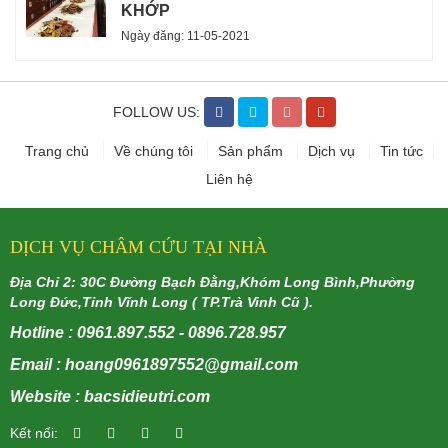
KHỚP
Ngày đăng: 11-05-2021
FOLLOW US:
Trang chủ
Về chúng tôi
Sản phẩm
Dịch vụ
Tin tức
Liên hệ
DỊCH VỤ CHÂM CỨU TẠI NHÀ
Địa Chỉ 2: 30C Đường Bạch Đằng,Khóm Long Bình,Phường
Long Đức,Tỉnh Vĩnh Long ( TP.Trà Vinh Cũ ).
Hotline : 0961.897.552 - 0896.728.957
Email : hoang0961897552@gmail.com
Website : bacsidieutri.com
Kết nối: