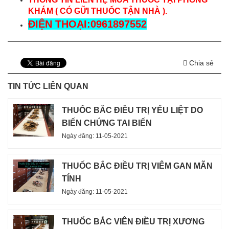
KHÁM ( CÓ GỮI THUỐC TẬN NHÀ ).
ĐIỆN THOẠI:0961897552
Chia sẻ
TIN TỨC LIÊN QUAN
THUỐC BẮC ĐIỀU TRỊ YẾU LIỆT DO
BIẾN CHỨNG TAI BIẾN
Ngày đăng: 11-05-2021
THUỐC BẮC ĐIỀU TRỊ VIÊM GAN MÃN
TÍNH
Ngày đăng: 11-05-2021
THUỐC BẮC VIÊN ĐIỀU TRỊ XƯƠNG