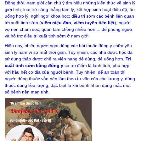
Đồng thời, nam giới cần chú ý tìm hiểu những kiến thức về sinh lý
giới tính, loại trừ căng thẳng tâm lý; kết hợp sinh hoạt điều độ, ăn
uống hợp lý, nghỉ ngơi khoa học; điều trị sớm các bệnh liên quan
tới xuất tinh sớm (
viêm niệu đạo
,
viêm tuyến tiền liệt
); người
vợ nên chăm sóc, quan tâm chồng nhiều hơn,... để phòng ngừa
và hỗ trợ điều trị xuất tinh sớm ở nam giới.
Hiện nay, nhiều người ngại dùng các bài thuốc đông y chữa yếu
sinh lý nam vì sợ mất thời gian. Tuy nhiên, các nhà dược học đã
sử dụng thảo dược chế ra viên nang dễ dùng, dễ uống hơn.
Trị
xuất tinh sớm bằng đông y
có ưu điểm là lành tính, phù hợp
với hầu hết cơ địa của người bệnh. Tuy nhiên, để an toàn thì
người dùng thuốc vẫn nên làm theo tư vấn của các lương y, dùng
thuốc đúng liều lượng, đặc biệt là khi bệnh nhân đang mắc một
số bệnh nền mạn tính.