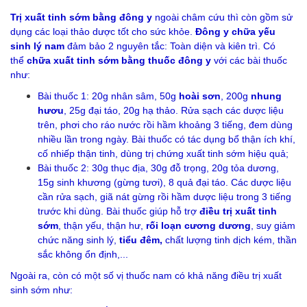
Trị xuất tinh sớm bằng đông y
ngoài châm cứu thì còn gồm sử
dụng các loại thảo dược tốt cho sức khỏe.
Đông y chữa yếu
sinh lý nam
đảm bảo 2 nguyên tắc: Toàn diện và kiên trì. Có
thể
chữa xuất tinh sớm bằng thuốc đông y
với các bài thuốc
như:
Bài thuốc 1: 20g nhân sâm, 50g
hoài sơn
, 200g
nhung
hươu
, 25g đại táo, 20g hạ thảo. Rửa sạch các dược liệu
trên, phơi cho ráo nước rồi hầm khoảng 3 tiếng, đem dùng
nhiều lần trong ngày. Bài thuốc có tác dụng bổ thận ích khí,
cố nhiếp thận tinh, dùng trị chứng xuất tinh sớm hiệu quả;
Bài thuốc 2: 30g thục địa, 30g đỗ trọng, 20g tỏa dương,
15g sinh khương (gừng tươi), 8 quả đại táo. Các dược liệu
cần rửa sạch, giã nát gừng rồi hầm dược liệu trong 3 tiếng
trước khi dùng. Bài thuốc giúp hỗ trợ
điều trị xuất tinh
sớm
, thận yếu, thận hư,
rối loạn cương dương
, suy giảm
chức năng sinh lý,
tiểu đêm
,
chất lượng tinh dịch kém, thần
sắc không ổn định,...
Ngoài ra, còn có một số vị thuốc nam có khả năng điều trị xuất
sinh sớm như: