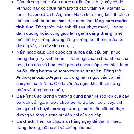
Dâm dương hoắc: Còn được gọi là tiên linh tỳ, cây cỏ dê,...
Vị thuốc này có chứa hàm lượng cao vitamin A, vitamin E,
tanin, flavonoid và L-Arginine. Nó có khả năng kích thích cơ
thể sản sinh hormone sinh dục nam, làm
tăng ham muốn
tình dục
. Đồng thời, các tinh dầu và phytosterol,... trong
dâm dương hoắc cũng giúp làm
giảm căng thẳng
, mệt
mỏi, hỗ trợ cường dương, tăng cường lưu thông máu tới
dương vật, ích tủy sinh tinh,...;
Nấm ngọc cẩu: Còn được gọi là hoa đất, cẩu pín, nhục
thung dung, ký sinh hoàn,... Nấm ngọc cẩu chứa nhiều chất
béo, tinh dầu và hoạt chất protodioscin giúp kích thích ham
muốn, tăng
hormone testosterone
tự nhiên. Đồng thời,
Anthoxyanozit, L-Arginin có trong nấm ngọc cẩu có thể
chuyển thành Nitric Oxide với tác dụng kích thích hưng
phấn và tăng ham muốn;
Ba kích
: Các lương y thường dùng phần rễ (bỏ lõi) của cây
ba kích để ngâm rượu chữa bệnh. Ba kích có vị cay, tính
ấm, giúp bổ huyết, cường dương, mạnh gân cốt, bổ thận
dương và tăng cường sự dẻo dai của cơ bắp;
Cá chạch: Hầm cá chạch ăn hằng ngày để thanh nhiệt,
tráng dương, bổ huyết và chống lão hóa.