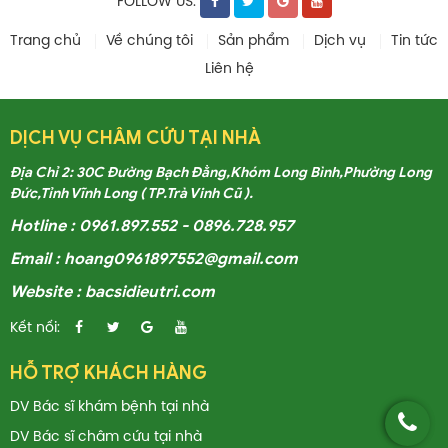
FOLLOW US:
Trang chủ
Về chúng tôi
Sản phẩm
Dịch vụ
Tin tức
Liên hệ
DỊCH VỤ CHÂM CỨU TẠI NHÀ
Địa Chỉ 2: 30C Đường Bạch Đằng,Khóm Long Bình,Phường Long
Đức,Tỉnh Vĩnh Long ( TP.Trà Vinh Cũ ).
Hotline : 0961.897.552 - 0896.728.957
Email : hoang0961897552@gmail.com
Website : bacsidieutri.com
Kết nối:
HỖ TRỢ KHÁCH HÀNG
DV Bác sĩ khám bệnh tại nhà
DV Bác sĩ châm cứu tại nhà