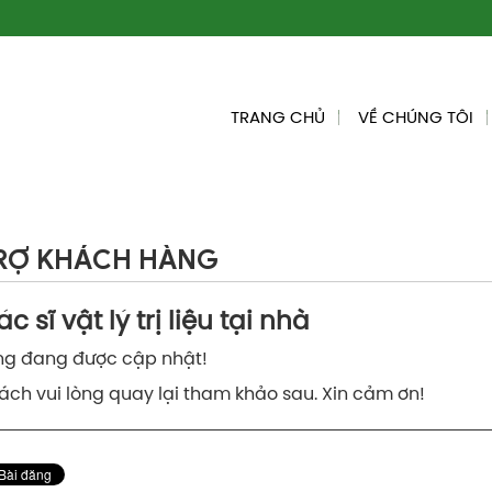
TRANG CHỦ
VỀ CHÚNG TÔI
RỢ KHÁCH HÀNG
c sĩ vật lý trị liệu tại nhà
ng đang được cập nhật!
ách vui lòng quay lại tham khảo sau. Xin cảm ơn!