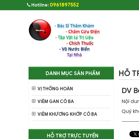
0961897552
Hotline:
HỖ T
DANH MỤC SẢN PHẨM
VỊ THỐNG HOÀN
DV Bá
VIÊM GAN CÔ BA
Nội du
Quý kh
VIÊM KHƯƠNG KHỚP CÔ BA
HỖ TRỢ TRỰC TUYẾN