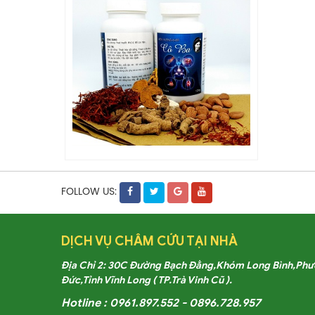
FOLLOW US:
DỊCH VỤ CHÂM CỨU TẠI NHÀ
Địa Chỉ 2: 30C Đường Bạch Đằng,Khóm Long Bình,Ph
Đức,Tỉnh Vĩnh Long ( TP.Trà Vinh Cũ ).
Hotline : 0961.897.552 - 0896.728.957